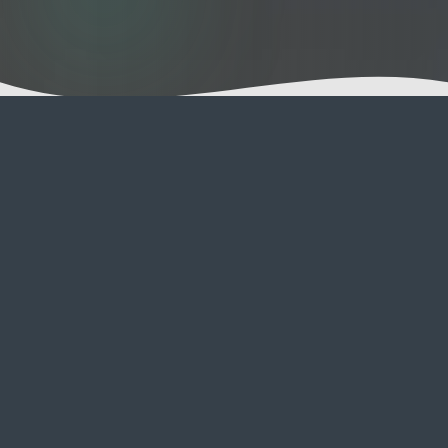
A Visita de
Catsitting
Mimos
Quer tenham tolerância para apenas uma
festa atrás da orelha ou desejem uma