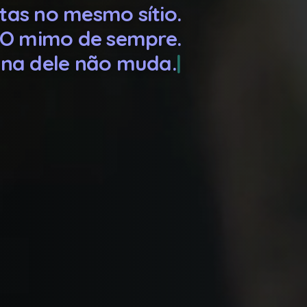
tas no mesmo sítio.
O mimo de sempre.
tina dele não muda.
 vais, mas ele fica!