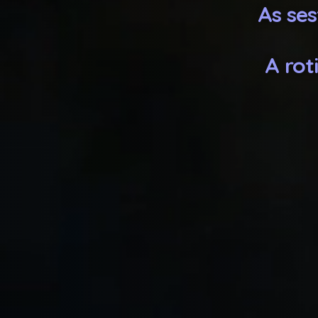
As ses
A ro
Porque tu