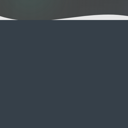
A Visita de
Catsitting
Mimos
Quer tenham tolerância para apenas uma
festa atrás da orelha ou desejem uma
massagem profunda, lá estaremos para