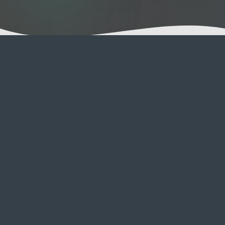
A Visita de
Catsitting
Mimos
Quer tenham tolerância para apenas uma
festa atrás da orelha ou desejem uma
massagem profunda, lá estaremos para