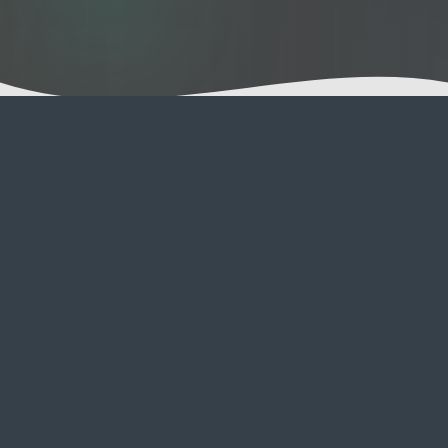
A Visita de
Catsitting
Mimos
Quer tenham tolerância para apenas uma
festa atrás da orelha ou desejem uma